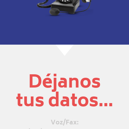
Déjanos
tus datos...
Voz/Fax: