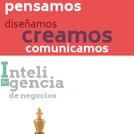
pensamos
diseñamos
creamos
comunicamos
I
nteli
gencia
B+I
de negocios