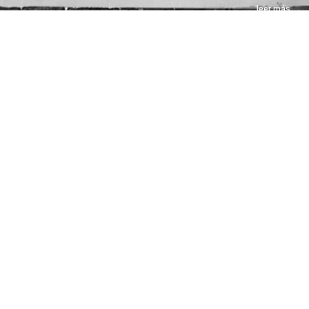
leer más
blog
Había una vez...